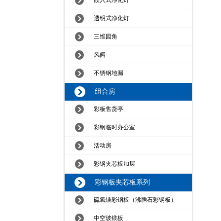
嵌入式净化灯
透明式净化灯
三维园角
风阀
不锈钢地漏
组合房
彩板售货亭
彩钢临时办公室
活动房
彩钢夹芯板加层
彩钢板夹芯板系列
硫氧镁彩钢板（沸腾石彩钢板）
中空玻镁板