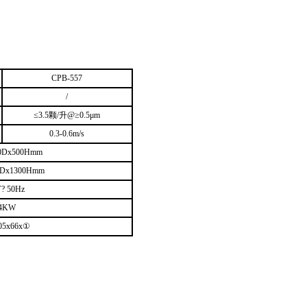
CPB-557
/
≤3.5颗/升@≥0.5μm
0.3-0.6m/s
0Dx500Hmm
0Dx1300Hmm
? 50Hz
.4KW
05x66x①