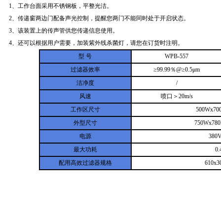
1、工作台面采用不锈钢板，平整光洁。
2、传递窗两边门配备声光控制，提醒您两门不能同时处于开启状态。
3、该装置上的传声管供您传递信息使用。
4、还可以根据用户需要，加装紫外线杀菌灯，请您在订货时注明。
型 号
WPB-557
过滤器效率
≥99.99％@≥0.5μm
洁净度
/
风速
喷口＞20m/s
工作区尺寸
500Wx70
外型尺寸
750Wx78
电源
380V
最大功耗
0
配用高效过滤器规格
610x3